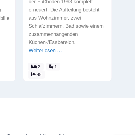
der Fußboden 1993 komplett
erneuert. Die Aufteilung besteht
e
aus Wohnzimmer, zwei
ilie
Schlafzimmern, Bad sowie einem
zusammenhängenden
Küchen-/Essbereich.
Weiterlesen …
2
1
48