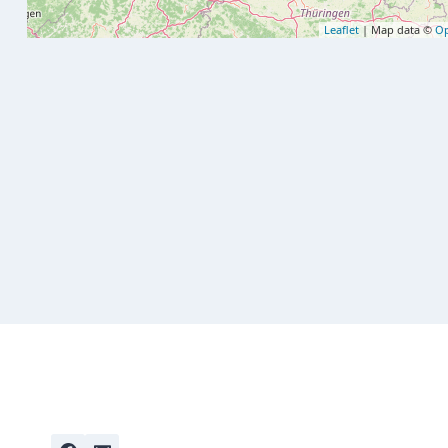
Leaflet
| Map data ©
Op