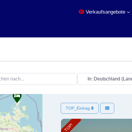
Verkaufsangebote
nach...
In der Nähe...
TOP_Eintrag
TOP!