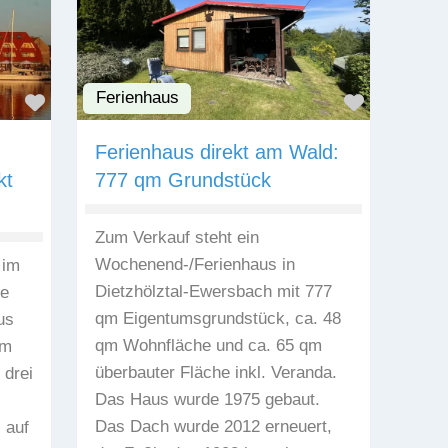
Ferienhaus
Favorit
Favorit
Ferienhaus direkt am Wald:
kt
777 qm Grundstück
Zum Verkauf steht ein
Wochenend-/Ferienhaus in
 im
Dietzhölztal-Ewersbach mit 777
ne
qm Eigentumsgrundstück, ca. 48
us
qm Wohnfläche und ca. 65 qm
um
überbauter Fläche inkl. Veranda.
 drei
Das Haus wurde 1975 gebaut.
Das Dach wurde 2012 erneuert,
 auf