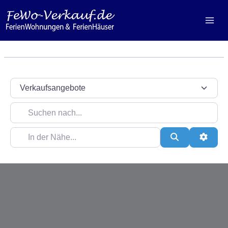
Zum
Inhalt
springen
Suchtyp auswählen
Suchen nach...
In der Nähe...
Suchen
Erweit