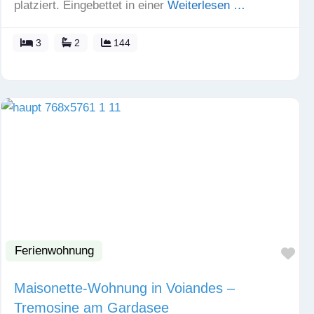
platziert. Eingebettet in einer
Weiterlesen …
3
2
144
Ferienwohnung
Fav
Maisonette-Wohnung in Voiandes –
Tremosine am Gardasee