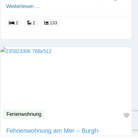
Weiterlesen …
2
2
133
Ferienwohnung
Fav
Fehrienwohnung am Mer – Burgh-