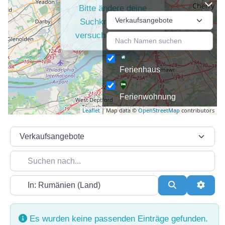
Bitte ändere deine
Suchkriterien und
versuche es erneut.
Ferienhaus
Ferienwohnung
Leaflet
| Map data ©
OpenStreetMap
contributors
Suchtyp auswählen
Suchen nach...
In der Nähe...
Suchen
Erweit
Es wurden keine passenden Einträge gefunden.