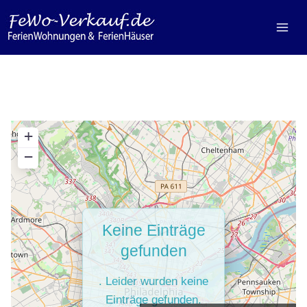
Zum
Inhalt
springen
+
−
Keine Einträge
gefunden
. Leider wurden keine
Einträge gefunden.