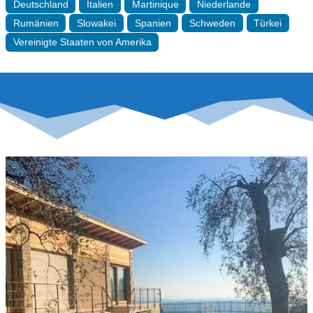
Deutschland
Italien
Martinique
Niederlande
Rumänien
Slowakei
Spanien
Schweden
Türkei
Vereinigte Staaten von Amerika