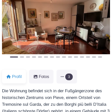
Vorheriges
Näch
Profil
Fotos
3
Die Wohnung befindet sich in der Fußgängerzone des
historischen Zentrums von Pieve, einem Ortsteil von
Tremosine sul Garda, der zu den Borghi più belli D’Italia
(Italiens schönste Dörfer) gehört, in einem Gebäude mit 3