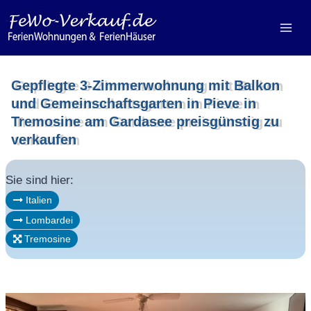
Zum
Inhalt
springen
Gepflegte 3-Zimmerwohnung mit Balkon
und Gemeinschaftsgarten in Pieve in
Tremosine am Gardasee preisgünstig zu
verkaufen
Sie sind hier:
Italien
Lombardei
Tremosine