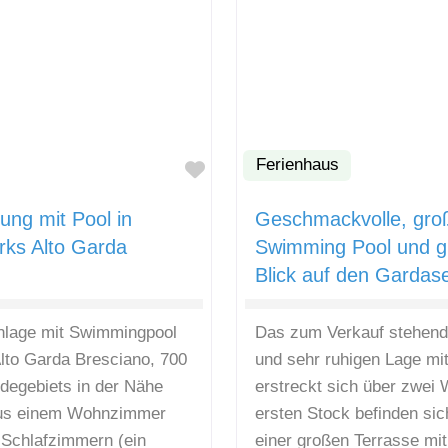
Ferienhaus
Favorit
ung mit Pool in
Geschmackvolle, große
rks Alto Garda
Swimming Pool und gr
Blick auf den Gardas
anlage mit Swimmingpool
Das zum Verkauf stehende
Alto Garda Bresciano, 700
und sehr ruhigen Lage mit
egebiets in der Nähe
erstreckt sich über zwei
aus einem Wohnzimmer
ersten Stock befinden si
 Schlafzimmern (ein
einer großen Terrasse mi