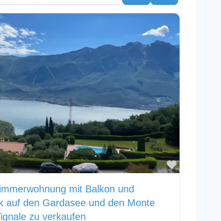
Favorit
zimmerwohnung mit Balkon und
k auf den Gardasee und den Monte
Tignale zu verkaufen