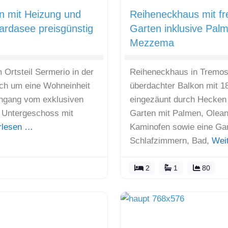
n mit Heizung und
Reiheneckhaus mit fr
ardasee preisgünstig
Garten inklusive Palm
Mezzema
 Ortsteil Sermerio in der
Reiheneckhaus in Tremosi
ch um eine Wohneinheit
überdachter Balkon mit 1
ingang vom exklusiven
eingezäunt durch Hecken 
. Untergeschoss mit
Garten mit Palmen, Olea
rlesen …
Kaminofen sowie eine Gar
Schlafzimmern, Bad,
Wei
2
1
80