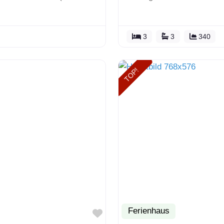
3
3
340
TOP!
Ferienhaus
Favorit