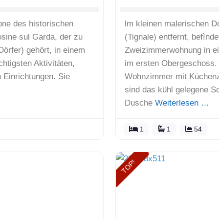
one des historischen
lm kleinen malerischen D
sine sul Garda, der zu
(Tignale) entfernt, befìnd
 Dörfer) gehört, in einem
Zweizimmerwohnung in ein
tigsten Aktivitäten,
im ersten Obergeschoss.
Einrichtungen. Sie
Wohnzimmer mit Küchenze
sind das kühl gelegene S
Dusche
Weiterlesen …
1
1
54
TOP!