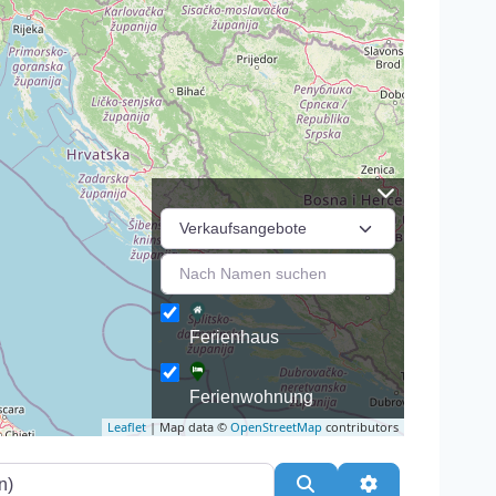
Ferienhaus
Ferienwohnung
Leaflet
| Map data ©
OpenStreetMap
contributors
Suchen
Erweiterte Filte