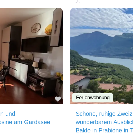
Ferienwohnung
Favorit
on und
Schöne, ruhige Zwei
mosine am Gardasee
wunderbarem Ausblic
Baldo in Prabione in 