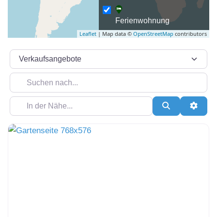
Ferienwohnung
Leaflet
| Map data ©
OpenStreetMap
contributors
Suchtyp auswählen
Suchen nach...
In der Nähe...
Suchen
Erweit