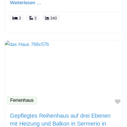
Weiterlesen …
3
3
340
Ferienhaus
Fa
Gepflegtes Reihenhaus auf drei Ebenen
mit Heizung und Balkon in Sermerio in