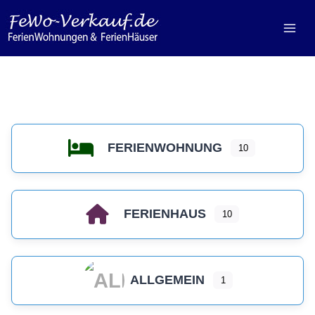
Zum
Inhalt
springen
FERIENWOHNUNG
10
FERIENHAUS
10
ALLGEMEIN
1