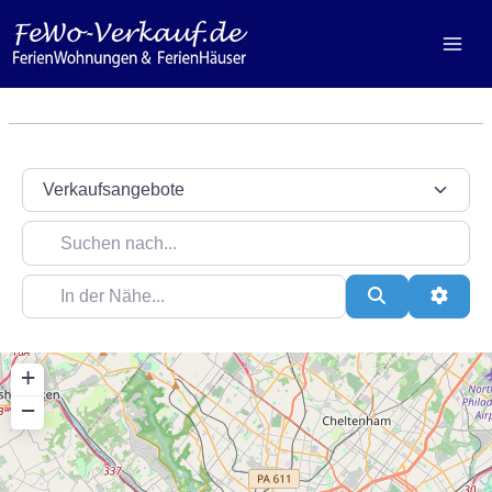
Zum
Inhalt
springen
Suchtyp auswählen
Suchen nach...
In der Nähe...
Suchen
Erweit
+
−