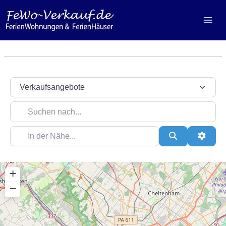
Zum
Inhalt
springen
Suchtyp auswählen
Suchen nach...
In der Nähe...
Suchen
Erweit
+
−